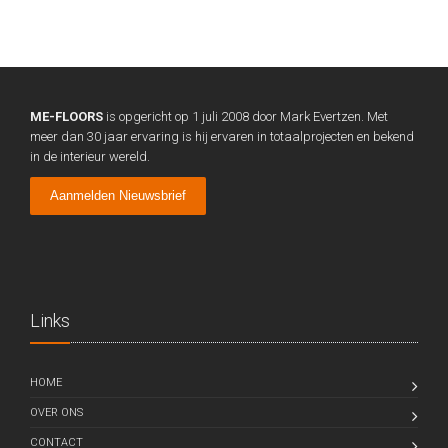
ME-FLOORS
is opgericht op 1 juli 2008 door Mark Evertzen. Met
meer dan 30 jaar ervaring is hij ervaren in totaalprojecten en bekend
in de interieur wereld.
Aanmelden Nieuwsbrief
Links
HOME
OVER ONS
CONTACT