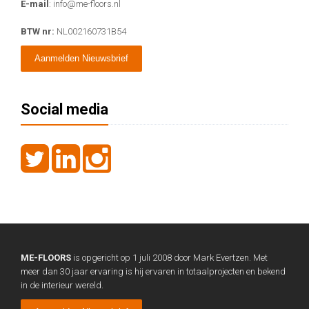
E-mail
: info@me-floors.nl
BTW nr:
NL002160731B54
Aanmelden Nieuwsbrief
Social media
ME-FLOORS
is opgericht op 1 juli 2008 door Mark Evertzen. Met
meer dan 30 jaar ervaring is hij ervaren in totaalprojecten en bekend
in de interieur wereld.